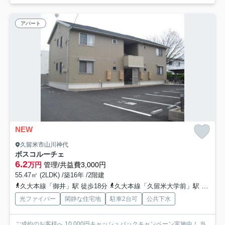
アパート
NEW
久留米市山川神代
ボスコルーチェ
6.2
万円
管理/共益費3,000円
55.47㎡ (2LDK) /築16年 /2階建
久大本線「御井」駅 徒歩18分
久大本線「久留米大学前」駅 徒歩29分
光ファイバー
閑静な住宅地
駐車2台可
公共下水
ご成約のお客様へ 10,000円キャッシュバックキャンペーン実施中！ 当