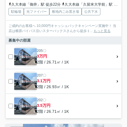
久大本線「御井」駅 徒歩22分
久大本線「久留米大学前」駅 徒歩29分
駐輪場
光ファイバー
敷地内ごみ置き場
公共下水
ご成約のお客様へ 10,000円キャッシュバックキャンペーン実施中！ 当
店は櫛原バイパス沿いスターバックスさんから徒歩１...
もっと見る
募集中の部屋
205〇
3万円
2階 / 26.71㎡ / 1K
207〇
3.1万円
2階 / 26.93㎡ / 1K
202〇
3.5万円
2階 / 26.71㎡ / 1K