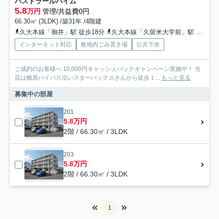
パストラールハイム
5.8
万円
管理/共益費0円
66.30㎡ (3LDK) /築31年 /4階建
久大本線「御井」駅 徒歩18分
久大本線「久留米大学前」駅 徒歩29分
インターネット対応
敷地内ごみ置き場
公共下水
ご成約のお客様へ 10,000円キャッシュバックキャンペーン実施中！ 当
店は櫛原バイパス沿いスターバックスさんから徒歩１...
もっと見る
募集中の部屋
201
5.8万円
2階 / 66.30㎡ / 3LDK
203
5.8万円
2階 / 66.30㎡ / 3LDK
1