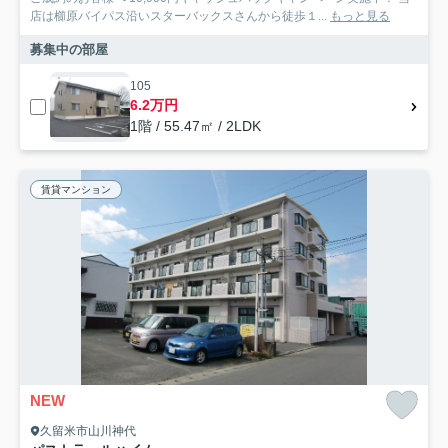
店は櫛原バイパス沿いスターバックスさんから徒歩１...
もっと見る
募集中の部屋
105
6.2万円
1階 / 55.47㎡ / 2LDK
賃貸マンション
NEW
久留米市山川神代