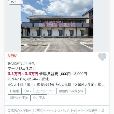
アパート
NEW
久留米市山川神代
マーサジュネスⅡ
3.1
3.3
万円～
万円
管理/共益費1,000円～3,000円
26.93㎡ (1K) /築24年 /2階建
久大本線「御井」駅 徒歩24分
久大本線「久留米大学前」駅 徒歩32分
駐輪場
CATV
光ファイバー
敷地内ごみ置き場
閑静な住宅地
公共下水
ご成約のお客様へ 10,000円キャッシュバックキャンペーン実施中！ 当