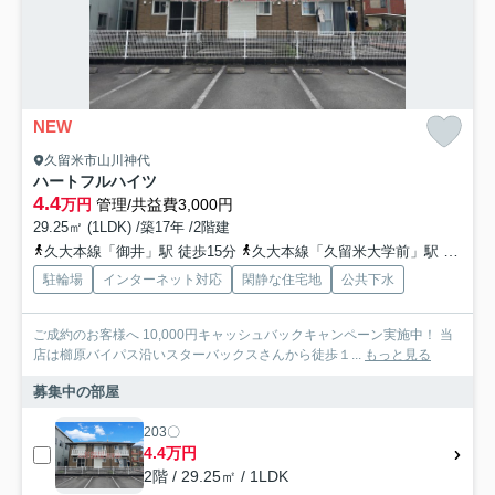
NEW
久留米市山川神代
ハートフルハイツ
4.4
万円
管理/共益費3,000円
29.25㎡ (1LDK) /築17年 /2階建
久大本線「御井」駅 徒歩15分
久大本線「久留米大学前」駅 徒歩26分
駐輪場
インターネット対応
閑静な住宅地
公共下水
ご成約のお客様へ 10,000円キャッシュバックキャンペーン実施中！ 当
店は櫛原バイパス沿いスターバックスさんから徒歩１...
もっと見る
募集中の部屋
203〇
4.4万円
2階 / 29.25㎡ / 1LDK