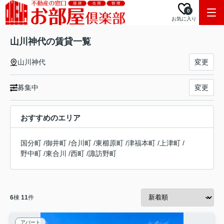
0
お気に入り
山川神代の賃貸一覧
山川神代
変更
募集中
変更
おすすめのエリア
国分町
/
御井町
/
合川町
/
東櫛原町
/
津福本町
/
上津町
/
野中町
/
東合川
/
西町
/
諏訪野町
6
棟
11
件
アパート