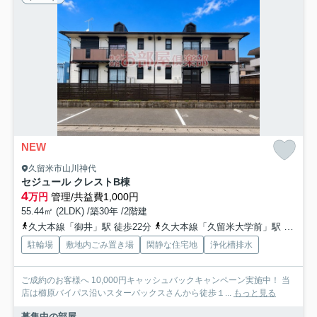
NEW
久留米市山川神代
セジュール クレストB棟
4
万円
管理/共益費1,000円
55.44㎡ (2LDK) /築30年 /2階建
久大本線「御井」駅 徒歩22分
久大本線「久留米大学前」駅 徒歩30分
駐輪場
敷地内ごみ置き場
閑静な住宅地
浄化槽排水
ご成約のお客様へ 10,000円キャッシュバックキャンペーン実施中！ 当
店は櫛原バイパス沿いスターバックスさんから徒歩１...
もっと見る
募集中の部屋