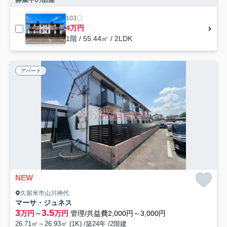
103〇
4万円
1階 / 55.44㎡ / 2LDK
アパート
NEW
久留米市山川神代
マーサ・ジュネス
3
3.5
万円～
万円
管理/共益費2,000円～3,000円
26.71㎡～26.93㎡ (1K) /築24年 /2階建