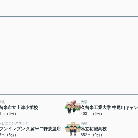
学校
大学
留米市立上津小学校
久留米工業大学 中尾山キャ
56ｍ（5分）
403ｍ（6分）
ンビニエンスストア
高校
ブンイレブン 久留米二軒茶屋店
私立祐誠高校
46ｍ（6分）
652ｍ（9分）