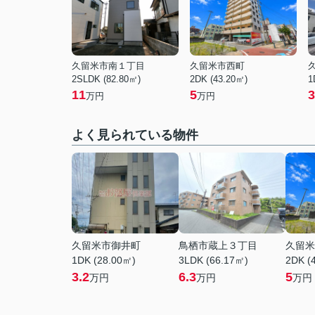
久留米市南１丁目
久留米市西町
2SLDK (82.80㎡)
2DK (43.20㎡)
1
11
5
3
万円
万円
よく見られている物件
久留米市御井町
鳥栖市蔵上３丁目
久留米
1DK (28.00㎡)
3LDK (66.17㎡)
2DK (
3.2
6.3
5
万円
万円
万円