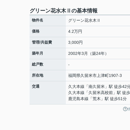
グリーン花水木Ⅱの基本情報
物件名
グリーン花水木Ⅱ
価格
4.2万円
管理/共益費
3,000円
築年月
2002年3月（築24年）
総戸数
-
所在地
福岡県
久留米市
上津町
1907-3
交通
久大本線
「
南久留米
」駅 徒歩42
久大本線
「
久留米高校前
」駅 徒歩
鹿児島本線
「
荒木
」駅 徒歩51分