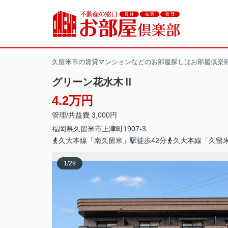
久留米市の賃貸マンションなどのお部屋探しはお部屋倶楽
グリーン花水木Ⅱ
4.2万円
管理/共益費 3,000円
福岡県
久留米市
上津町
1907-3
久大本線「南久留米」駅徒歩42分
久大本線「久留米
1
/
29