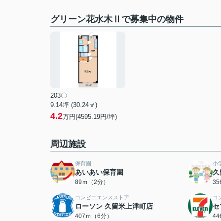
グリーン花水木Ⅱで募集中の物件
203〇
9.14坪 (30.24㎡)
4.2
万円(4595.19円/坪)
周辺施設
保育園
小
あいあい保育園
久
89ｍ（2分）
3
コンビニエンスストア
コ
ローソン 久留米上津町店
セ
407ｍ（6分）
4