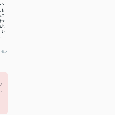
いた
にも
るこ
留米
南久
学や
-
の見方
プ
し