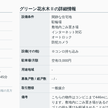
グリーン花水木Ⅱの詳細情報
設備条件
閑静な住宅地
駐輪場
敷地内ごみ置き場
インターネット対応
オートロック
防犯カメラ
設備(その他)
※コンロ持ち込み
駐車場/月額
空有/3,000円
用途地域
-
分
45分
募集戸数 / 総戸数
- / -
取引態様
一般媒介
情報の見方
備考
こちらの物件はコンビニまで446mに
ります。敷地内にごみ置き場がある
ゴミの持ち運びを軽減させることが