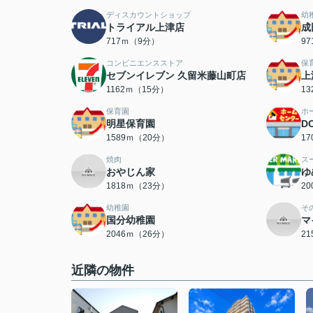
ディスカウントショップ
幼
トライアル上津店
成
717ｍ（9分）
9
コンビニエンスストア
保
セブンイレブン 久留米藤山町店
上
1162ｍ（15分）
1
保育園
ホ
明星保育園
D
1589ｍ（20分）
1
焼肉
ス
おやじん家
ゆ
1818ｍ（23分）
2
幼稚園
そ
国分幼稚園
マ
2046ｍ（26分）
2
近隣の物件