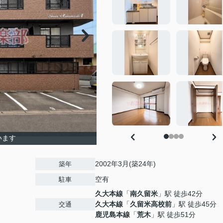
います
2002年3月(築24年)
築年
空有
駐車
久大本線
「
南久留米
」駅 徒歩42分
久大本線
「
久留米高校前
」駅 徒歩45分
交通
鹿児島本線
「
荒木
」駅 徒歩51分