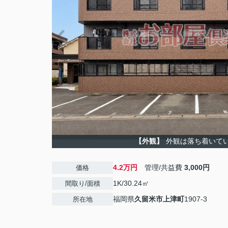
【外観】
外観は落ち着いて
4.2万円
管理/共益費
3,000円
価格
1K/30.24㎡
間取り/面積
福岡県
久留米市
上津町
1907-3
所在地