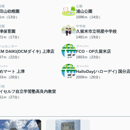
稚園
公園
田山幼稚園
浦山公園
71ｍ（13分）
1096ｍ（14分）
育園
中学校
津保育園
久留米市立明星中学校
321ｍ（17分）
1481ｍ（19分）
ームセンター
スーパー
CM DAIKI(DCMダイキ) 上津店
FCO・OP久留米店
707ｍ（22分）
1803ｍ（23分）
ーパー
スーパー
めマート 上津
HalloDay(ハローデイ) 国分
003ｍ（26分）
2009ｍ（26分）
の他
イセルフ自立学習塾高良内教室
151ｍ（27分）