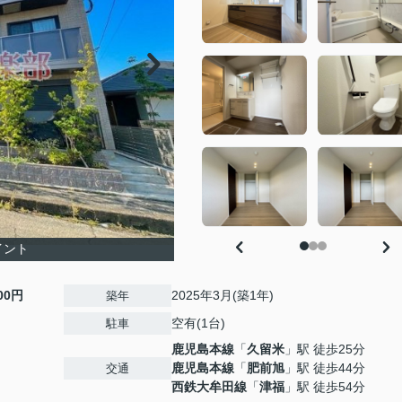
イント
000円
2025年3月(築1年)
築年
空有(1台)
駐車
鹿児島本線
「
久留米
」駅 徒歩25分
鹿児島本線
「
肥前旭
」駅 徒歩44分
交通
西鉄大牟田線
「
津福
」駅 徒歩54分