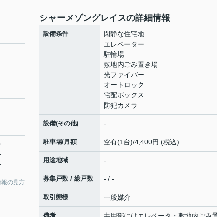
シャーメゾングレイスの詳細情報
設備条件
閑静な住宅地
エレベーター
駐輪場
敷地内ごみ置き場
光ファイバー
オートロック
宅配ボックス
防犯カメラ
設備(その他)
-
駐車場/月額
空有(1台)/4,400円 (税込)
分
分
用途地域
-
分
募集戸数 / 総戸数
- / -
情報の見方
取引態様
一般媒介
備考
共用部にはエレベータ・敷地内ごみ