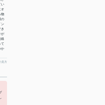
てい
にオ
る物
用の
イン
でき
件が
連絡
って
つか
の見方
プ
し