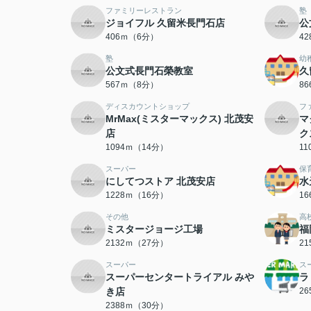
ファミリーレストラン
塾
ジョイフル 久留米長門石店
公
406ｍ（6分）
4
塾
幼
公文式長門石榮教室
久
567ｍ（8分）
8
ディスカウントショップ
フ
MrMax(ミスターマックス) 北茂安
マ
店
ク
1094ｍ（14分）
1
スーパー
保
にしてつストア 北茂安店
水
1228ｍ（16分）
1
その他
高
ミスタージョージ工場
福
2132ｍ（27分）
2
スーパー
ス
スーパーセンタートライアル みや
ラ
き店
2
2388ｍ（30分）