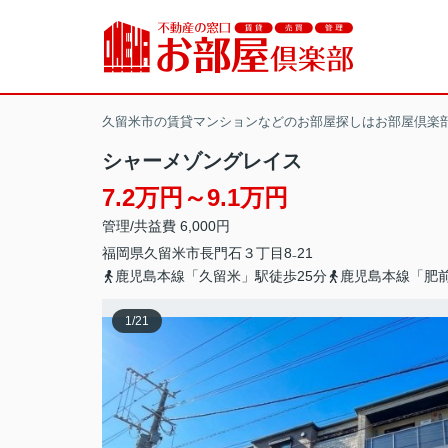
久留米市の賃貸マンションなどのお部屋探しはお部屋倶楽
シャーメゾングレイス
7.2万円～9.1万円
管理/共益費 6,000円
福岡県
久留米市
長門石
３丁目8₋21
鹿児島本線「久留米」駅徒歩25分
鹿児島本線「肥前
1
/
21