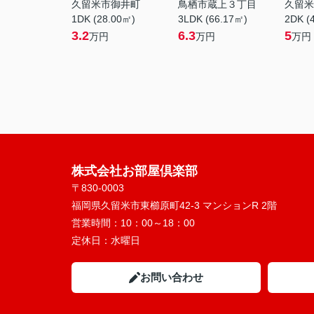
久留米市御井町
鳥栖市蔵上３丁目
久留米
1DK (28.00㎡)
3LDK (66.17㎡)
2DK (
3.2
6.3
5
万円
万円
万円
株式会社お部屋倶楽部
〒830-0003
福岡県久留米市東櫛原町42-3 マンションR 2階
営業時間：
10：00～18：00
定休日：
水曜日
お問い合わせ