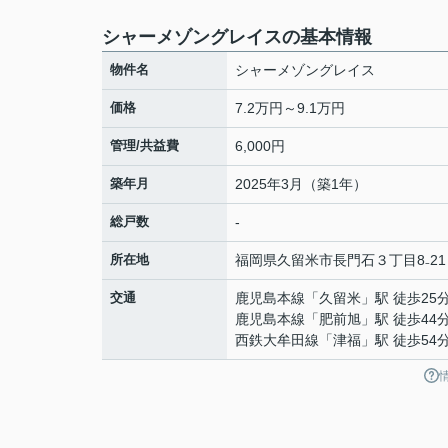
シャーメゾングレイスの基本情報
物件名
シャーメゾングレイス
価格
7.2万円～9.1万円
管理/共益費
6,000円
築年月
2025年3月（築1年）
総戸数
-
所在地
福岡県
久留米市
長門石
３丁目8₋21
交通
鹿児島本線
「
久留米
」駅 徒歩25
鹿児島本線
「
肥前旭
」駅 徒歩44
西鉄大牟田線
「
津福
」駅 徒歩54