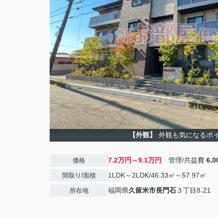
【外観】
外観も気になるポ
7.2万円～9.1万円
管理/共益費
6,
価格
1LDK～2LDK/46.33㎡～57.97㎡
間取り/面積
福岡県
久留米市
長門石
３丁目8₋21
所在地