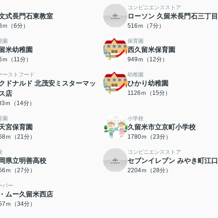
コンビニエンスストア
文式長門石東教室
ローソン 久留米長門石三丁
28ｍ（6分）
516ｍ（7分）
稚園
保育園
留米幼稚園
西久留米保育園
66ｍ（11分）
949ｍ（12分）
ァーストフード
幼稚園
クドナルド 北茂安ミスターマッ
ひかり幼稚園
ス店
1126ｍ（15分）
103ｍ（14分）
育園
小学校
天宮保育園
久留米市立京町小学校
668ｍ（21分）
1780ｍ（23分）
校
コンビニエンスストア
岡県立明善高校
セブンイレブン みやき町江
156ｍ（27分）
2204ｍ（28分）
ーパー
・ムー久留米西店
657ｍ（34分）