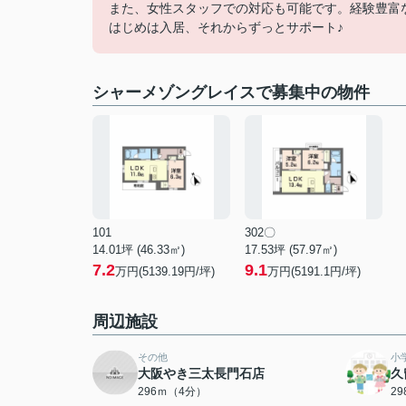
また、女性スタッフでの対応も可能です。経験豊富
はじめは入居、それからずっとサポート♪
シャーメゾングレイスで募集中の物件
101
302〇
14.01坪 (46.33㎡)
17.53坪 (57.97㎡)
7.2
9.1
万円(5139.19円/坪)
万円(5191.1円/坪)
周辺施設
その他
小
大阪やき三太長門石店
久
296ｍ（4分）
2