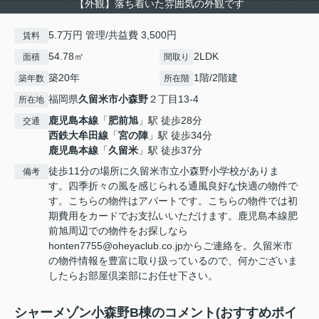
【外観】落ち着いた雰囲気の外観です
5.7万円 管理/共益費 3,500円
賃料
54.78㎡
2LDK
面積
間取り
築20年
1階/2階建
築年数
所在階
福岡県
久留米市
小森野
２丁目13-4
所在地
鹿児島本線
「
肥前旭
」駅 徒歩28分
交通
西鉄大牟田線
「
宮の陣
」駅 徒歩34分
鹿児島本線
「
久留米
」駅 徒歩37分
徒歩11分の場所に久留米市立小森野小学校がありま
備考
す。四季折々の風を感じられる通風良好な快適の物件で
す。こちらの物件はアパートです。こちらの物件では初
期費用をカードでお支払いいただけます。鹿児島本線肥
前旭周辺での物件をお探しなら
honten7755@oheyaclub.co.jpからご連絡を。久留米市
の物件情報を豊富に取り扱っているので、何かございま
したらお部屋倶楽部にお任せ下さい。
シャーメゾン小森野B棟のコメント(おすすめポイ