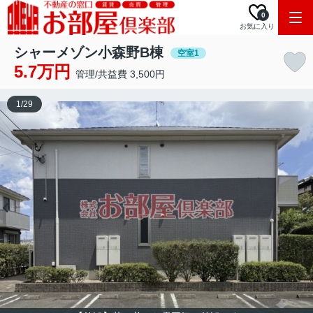
0
お気に入り
シャーメゾン小森野B棟
空室1
5.7万円
管理/共益費 3,500円
1
/
29