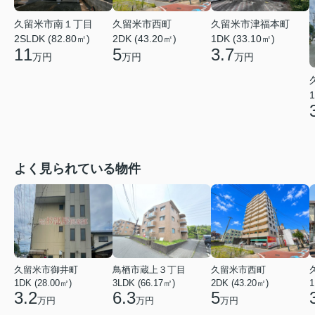
久留米市南１丁目
久留米市西町
久留米市津福本町
2SLDK (82.80㎡)
2DK (43.20㎡)
1DK (33.10㎡)
11
5
3.7
万円
万円
万円
1
よく見られている物件
久留米市御井町
鳥栖市蔵上３丁目
久留米市西町
1DK (28.00㎡)
3LDK (66.17㎡)
2DK (43.20㎡)
1
3.2
6.3
5
万円
万円
万円