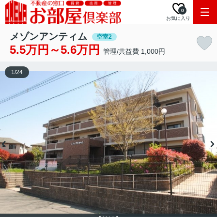
0
お気に入り
メゾンアンティム
空室2
5.5万円～5.6万円
管理/共益費 1,000円
1
/
24