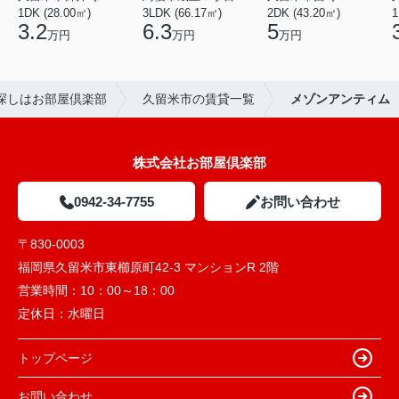
1DK (28.00㎡)
3LDK (66.17㎡)
2DK (43.20㎡)
1
3.2
6.3
5
万円
万円
万円
探しはお部屋倶楽部
久留米市の賃貸一覧
メゾンアンティム
株式会社お部屋倶楽部
0942-34-7755
お問い合わせ
〒830-0003
福岡県久留米市東櫛原町42-3 マンションR 2階
営業時間：
10：00～18：00
定休日：
水曜日
トップページ
お問い合わせ