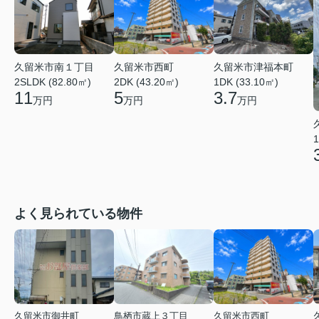
久留米市南１丁目
久留米市西町
久留米市津福本町
2SLDK (82.80㎡)
2DK (43.20㎡)
1DK (33.10㎡)
11
5
3.7
万円
万円
万円
1
よく見られている物件
久留米市御井町
鳥栖市蔵上３丁目
久留米市西町