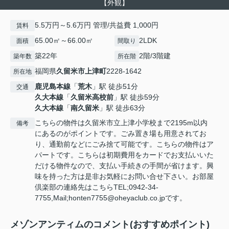
【外観】
5.5万円～5.6万円 管理/共益費 1,000円
賃料
65.00㎡～66.00㎡
2LDK
面積
間取り
築22年
2階/3階建
築年数
所在階
福岡県
久留米市
上津町
2228-1642
所在地
鹿児島本線
「
荒木
」駅 徒歩51分
交通
久大本線
「
久留米高校前
」駅 徒歩59分
久大本線
「
南久留米
」駅 徒歩63分
こちらの物件は久留米市立上津小学校まで2195m以内
備考
にあるのがポイントです。ごみ置き場も用意されてお
り、通勤前などにごみ捨て可能です。こちらの物件はア
パートです。こちらは初期費用をカードでお支払いいた
だける物件なので、支払い手続きの手間が省けます。興
味を持った方は是非お気軽にお問い合せ下さい。お部屋
倶楽部の連絡先はこちらTEL;0942-34-
7755,Mail;honten7755@oheyaclub.co.jpです。
メゾンアンティムのコメント(おすすめポイント)