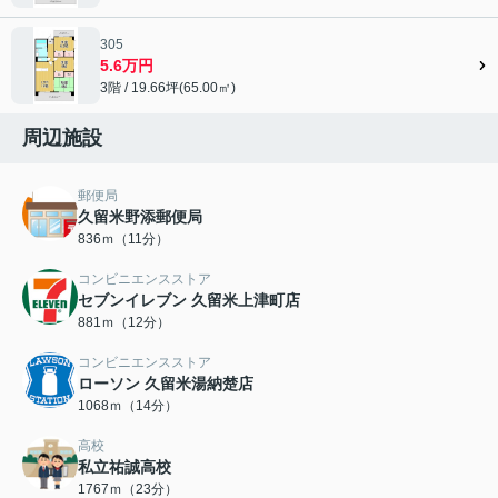
305
5.6万円
3階 / 19.66坪(65.00㎡)
周辺施設
郵便局
久留米野添郵便局
836ｍ（11分）
コンビニエンスストア
セブンイレブン 久留米上津町店
881ｍ（12分）
コンビニエンスストア
ローソン 久留米湯納楚店
1068ｍ（14分）
高校
私立祐誠高校
1767ｍ（23分）