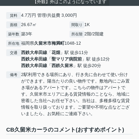
【外観】外はこのようになっています
4.7万円 管理/共益費 3,000円
賃料
26.67㎡
1K
面積
間取り
築3年
2階/2階建
築年数
所在階
福岡県
久留米市
梅満町
1048-12
所在地
西鉄大牟田線
「
花畑
」駅 徒歩11分
交通
西鉄大牟田線
「
聖マリア病院前
」駅 徒歩12分
西鉄大牟田線
「
西鉄久留米
」駅 徒歩20分
2駅利用できる場所にあり、行き先に合わせて使い分け
備考
ができます。陽当たりの良い物件です。敷地内にごみ置
き場があるアパートです。こちらの物件はアパートで
す。久留米市エリアにある賃貸情報のことなら、地域に
密着した当社へお任せ下さい。当社は、多種多様な賃貸
情報を取り扱っております。ご要望や不明な点などござ
いましたら、お気軽にご連絡下さい。
CB久留米カーラのコメント(おすすめポイント)