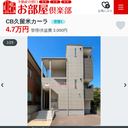
0
お気に入り
CB久留米カーラ
空室1
4.7万円
管理/共益費 3,000円
1
/
29