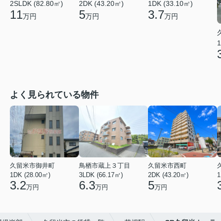
2SLDK (82.80㎡)
2DK (43.20㎡)
1DK (33.10㎡)
11
5
3.7
万円
万円
万円
1
よく見られている物件
久留米市御井町
鳥栖市蔵上３丁目
久留米市西町
1DK (28.00㎡)
3LDK (66.17㎡)
2DK (43.20㎡)
1
3.2
6.3
5
万円
万円
万円