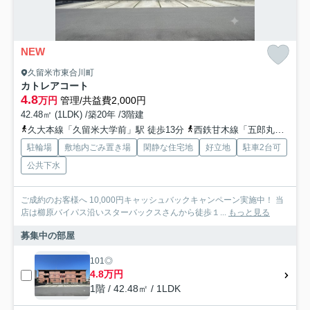
NEW
久留米市東合川町
カトレアコート
4.8
万円
管理/共益費2,000円
42.48㎡ (1LDK) /築20年 /3階建
久大本線「久留米大学前」駅 徒歩13分
西鉄甘木線「五郎丸」駅 徒歩30分
駐輪場
敷地内ごみ置き場
閑静な住宅地
好立地
駐車2台可
公共下水
ご成約のお客様へ 10,000円キャッシュバックキャンペーン実施中！ 当
店は櫛原バイパス沿いスターバックスさんから徒歩１...
もっと見る
募集中の部屋
101◎
4.8万円
1階 / 42.48㎡ / 1LDK