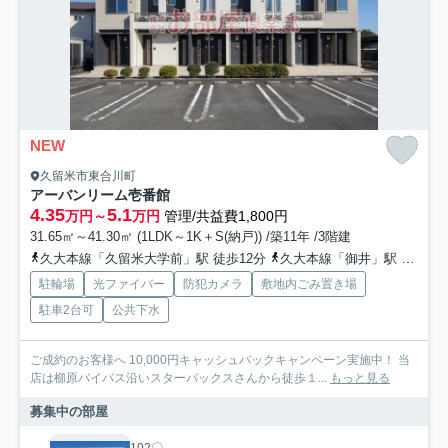
NEW
久留米市東合川町
アーバンリーム壱番館
4.35
5.1
万円～
万円
管理/共益費1,800円
31.65㎡～41.30㎡ (1LDK～1K＋S(納戸)) /築11年 /3階建
久大本線「久留米大学前」駅 徒歩12分
久大本線「御井」駅 徒歩25分
駐輪場
光ファイバー
防犯カメラ
敷地内ごみ置き場
駐車2台可
公共下水
ご成約のお客様へ 10,000円キャッシュバックキャンペーン実施中！ 当
店は櫛原バイパス沿いスターバックスさんから徒歩１...
もっと見る
募集中の部屋