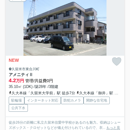
NEW
久留米市東合川町
アメニティⅡ
4.2
万円
管理/共益費0円
35.10㎡ (1DK) /築28年 /3階建
久大本線「久留米大学前」駅 徒歩7分
久大本線「御井」駅 徒歩19分
駐輪場
インターネット対応
防犯カメラ
閑静な住宅地
公共下水
徒歩26分の距離に私立久留米信愛中学校があるのも魅力。収納はシュー
ズボックス・クロゼットなどが備え付けられているので、衣...
もっと見