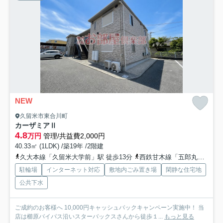
NEW
久留米市東合川町
カーザミアⅡ
4.8
万円
管理/共益費2,000円
40.33㎡ (1LDK) /築19年 /2階建
久大本線「久留米大学前」駅 徒歩13分
西鉄甘木線「五郎丸」駅 徒歩26分
駐輪場
インターネット対応
敷地内ごみ置き場
閑静な住宅地
公共下水
ご成約のお客様へ 10,000円キャッシュバックキャンペーン実施中！ 当
店は櫛原バイパス沿いスターバックスさんから徒歩１...
もっと見る