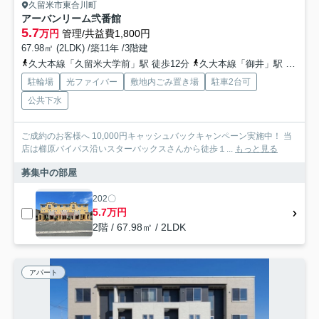
久留米市東合川町
アーバンリーム弐番館
5.7
万円
管理/共益費1,800円
67.98㎡ (2LDK) /築11年 /3階建
久大本線「久留米大学前」駅 徒歩12分
久大本線「御井」駅 徒歩25分
駐輪場
光ファイバー
敷地内ごみ置き場
駐車2台可
公共下水
ご成約のお客様へ 10,000円キャッシュバックキャンペーン実施中！ 当
店は櫛原バイパス沿いスターバックスさんから徒歩１...
もっと見る
募集中の部屋
202〇
5.7万円
2階 / 67.98㎡ / 2LDK
アパート