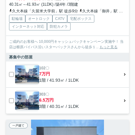
40.31㎡～41.93㎡ (1LDK) /築4年 /3階建
久大本線「久留米大学前」駅 徒歩9分
久大本線「御井」駅 徒歩27分
駐輪場
オートロック
CATV
宅配ボックス
インターネット対応
防犯カメラ
ご成約のお客様へ 10,000円キャッシュバックキャンペーン実施中！ 当
店は櫛原バイパス沿いスターバックスさんから徒歩１...
もっと見る
募集中の部屋
102〇
7万円
1階 / 41.93㎡ / 1LDK
303〇
6.5万円
3階 / 40.31㎡ / 1LDK
一戸建て