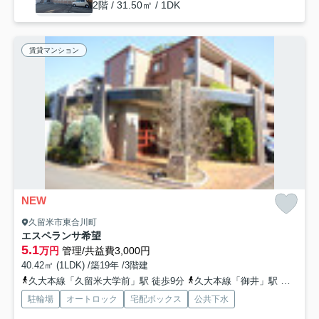
2階 / 31.50㎡ / 1DK
賃貸マンション
NEW
久留米市東合川町
エスペランサ希望
5.1
万円
管理/共益費3,000円
40.42㎡ (1LDK) /築19年 /3階建
久大本線「久留米大学前」駅 徒歩9分
久大本線「御井」駅 徒歩22分
駐輪場
オートロック
宅配ボックス
公共下水