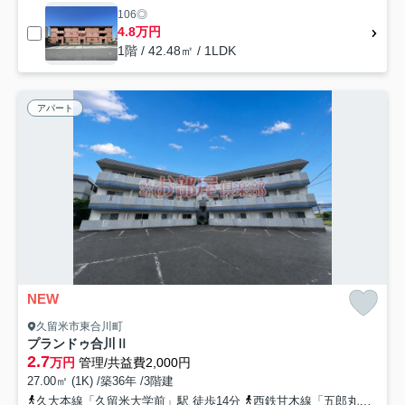
106◎
4.8万円
1階 / 42.48㎡ / 1LDK
アパート
NEW
久留米市東合川町
プランドゥ合川Ⅱ
2.7
万円
管理/共益費2,000円
27.00㎡ (1K) /築36年 /3階建
久大本線「久留米大学前」駅 徒歩14分
西鉄甘木線「五郎丸」駅 徒歩43分