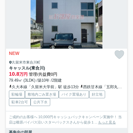
NEW
久留米市東合川町
キャッスル(東合川)
10.8
万円
管理/共益費0円
79.49㎡ (3LDK) /築10年 /2階建
久大本線「久留米大学前」駅 徒歩13分
西鉄甘木線「五郎丸」駅 徒歩30分
駐輪場
敷地内ごみ置き場
バイク置場あり
好立地
駐車2台可
公共下水
ご成約のお客様へ 10,000円キャッシュバックキャンペーン実施中！ 当
店は櫛原バイパス沿いスターバックスさんから徒歩１...
もっと見る
募集中の部屋