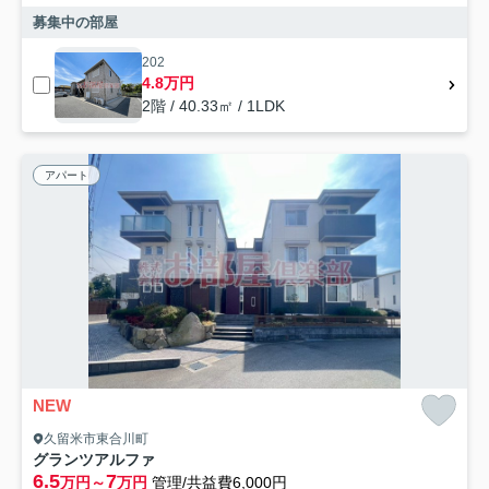
募集中の部屋
202
4.8万円
2階 / 40.33㎡ / 1LDK
アパート
NEW
久留米市東合川町
グランツアルファ
6.5
7
万円～
万円
管理/共益費6,000円