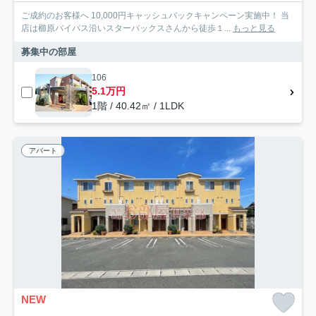
ご成約のお客様へ 10,000円キャッシュバックキャンペーン実施中！ 当
店は櫛原バイパス沿いスターバックスさんから徒歩１...
もっと見る
募集中の部屋
106
5.1万円
1階 / 40.42㎡ / 1LDK
アパート
NEW