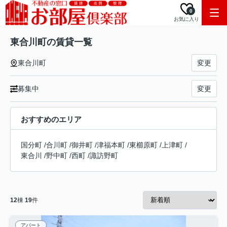
0
お気に入り
東合川町の賃貸一覧
東合川町
変更
募集中
変更
おすすめのエリア
国分町
/
合川町
/
御井町
/
津福本町
/
東櫛原町
/
上津町
/
東合川
/
野中町
/
西町
/
諏訪野町
12
棟
19
件
アパート