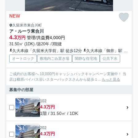
NEW
久留米市東合川町
ア・ルーラ東合川
4.3
万円
管理/共益費4,000円
31.50㎡ (1DK) /築20年 /3階建
久大本線「久留米大学前」駅 徒歩12分
久大本線「御井」駅 徒歩25分
オートロック
敷地内ごみ置き場
閑静な住宅地
公共下水
ご成約のお客様へ 10,000円キャッシュバックキャンペーン実施中！ 当
店は櫛原バイパス沿いスターバックスさんから徒歩１...
もっと見る
募集中の部屋
102
4.3万円
1階 / 31.50㎡ / 1DK
202
4.3万円