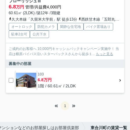
フローリッシュⅢ
6.8
万円
管理/共益費4,000円
60.61㎡ (2LDK) /築12年 /3階建
久大本線「久留米大学前」駅 徒歩13分
西鉄甘木線「五郎丸」駅 徒歩27分
オートロック
防犯カメラ
閑静な住宅地
バイク置場あり
駐車2台可
公共下水
ご成約のお客様へ 10,000円キャッシュバックキャンペーン実施中！ 当
店は櫛原バイパス沿いスターバックスさんから徒歩１...
もっと見る
募集中の部屋
103
6.8万円
1階 / 60.61㎡ / 2LDK
1
マンションなどのお部屋探しはお部屋倶楽部
東合川町の賃貸一覧