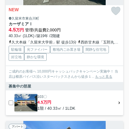
NEW
久留米市東合川町
カーザミアⅠ
4.5
万円
管理/共益費2,000円
40.33㎡ (1LDK) /築19年 /2階建
久大本線「久留米大学前」駅 徒歩13分
西鉄甘木線「五郎丸」駅 徒歩29分
駐輪場
光ファイバー
敷地内ごみ置き場
閑静な住宅地
好立地
静かな環境
ご成約のお客様へ 10,000円キャッシュバックキャンペーン実施中！ 当
店は櫛原バイパス沿いスターバックスさんから徒歩１...
もっと見る
募集中の部屋
103〇
4.5万円
1階 / 40.33㎡ / 1LDK
アパート