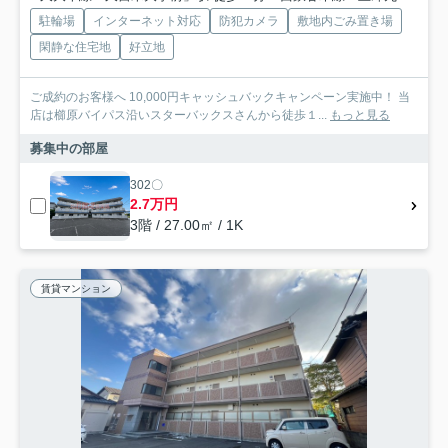
駐輪場
インターネット対応
防犯カメラ
敷地内ごみ置き場
閑静な住宅地
好立地
ご成約のお客様へ 10,000円キャッシュバックキャンペーン実施中！ 当
店は櫛原バイパス沿いスターバックスさんから徒歩１...
もっと見る
募集中の部屋
302〇
2.7万円
3階 / 27.00㎡ / 1K
賃貸マンション