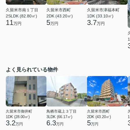
久留米市南１丁目
久留米市西町
久留米市津福本町
2SLDK (82.80㎡)
2DK (43.20㎡)
1DK (33.10㎡)
11
5
3.7
万円
万円
万円
1
よく見られている物件
久留米市御井町
鳥栖市蔵上３丁目
久留米市西町
1DK (28.00㎡)
3LDK (66.17㎡)
2DK (43.20㎡)
1
3.2
6.3
5
万円
万円
万円