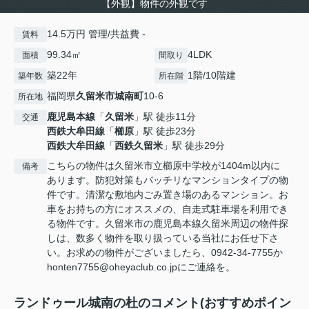
【外観】物件の外観です
14.5万円 管理/共益費 -
賃料
99.34㎡
4LDK
面積
間取り
築22年
1階/10階建
築年数
所在階
福岡県
久留米市
城南町
10-6
所在地
鹿児島本線
「
久留米
」駅 徒歩11分
交通
西鉄大牟田線
「
櫛原
」駅 徒歩23分
西鉄大牟田線
「
西鉄久留米
」駅 徒歩29分
こちらの物件は久留米市立櫛原中学校が1404m以内に
備考
あります。防犯対策もバッチリなマンションタイプの物
件です。清潔な敷地内ごみ置き場のあるマンション。お
車をお持ちの方にオススメの、自走式駐車場を利用でき
る物件です。久留米市の鹿児島本線久留米周辺の物件探
しは、数多く物件を取り扱っている当社にお任せ下さ
い。お求めの物件がございましたら、0942-34-7755か
honten7755@oheyaclub.co.jpにご連絡を。
ランドゥール城南の杜のコメント(おすすめポイン