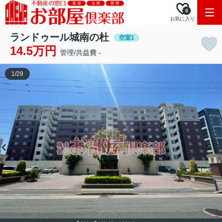
0
お気に入り
ランドゥール城南の杜
空室1
14.5万円
管理/共益費 -
1
/
29