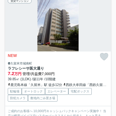
賃貸マンション
NEW
久留米市城南町
ラフレシーサ医大通り
7.2
万円
管理/共益費7,000円
39.85㎡ (1LDK) /築11年 /10階建
鹿児島本線「久留米」駅 徒歩12分
西鉄大牟田線「西鉄久留米」駅 徒歩22分
駐輪場
オートロック
エレベーター
宅配ボックス
防犯カメラ
敷地内ごみ置き場
ご成約のお客様へ 10,000円キャッシュバックキャンペーン実施中！ 当
店は櫛原バイパス沿いスターバックスさんから徒歩１...
もっと見る