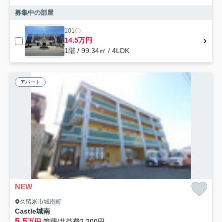
募集中の部屋
101〇
14.5万円
1階 / 99.34㎡ / 4LDK
アパート
NEW
久留米市城南町
Castle城南
5.5
万円
管理/共益費2,200円