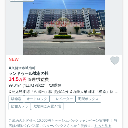
NEW
久留米市城南町
ランドゥール城南の杜
14.5
万円
管理/共益費-
99.34㎡ (4LDK) /築22年 /10階建
鹿児島本線「久留米」駅 徒歩11分
西鉄大牟田線「櫛原」駅 徒歩23分
駐輪場
オートロック
エレベーター
宅配ボックス
防犯カメラ
敷地内ごみ置き場
ご成約のお客様へ 10,000円キャッシュバックキャンペーン実施中！ 当
店は櫛原バイパス沿いスターバックスさんから徒歩１...
もっと見る