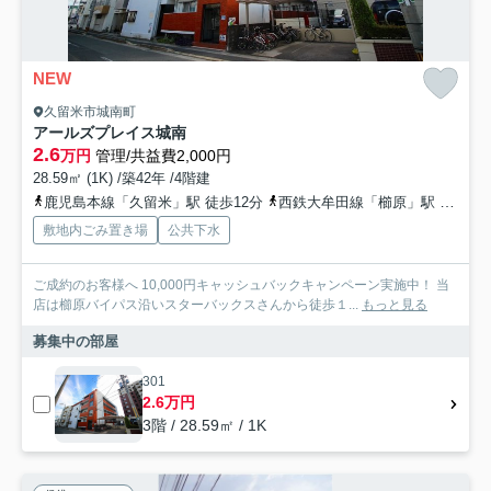
NEW
久留米市城南町
アールズプレイス城南
2.6
万円
管理/共益費2,000円
28.59㎡ (1K) /築42年 /4階建
鹿児島本線「久留米」駅 徒歩12分
西鉄大牟田線「櫛原」駅 徒歩22分
敷地内ごみ置き場
公共下水
ご成約のお客様へ 10,000円キャッシュバックキャンペーン実施中！ 当
店は櫛原バイパス沿いスターバックスさんから徒歩１...
もっと見る
募集中の部屋
301
2.6万円
3階 / 28.59㎡ / 1K