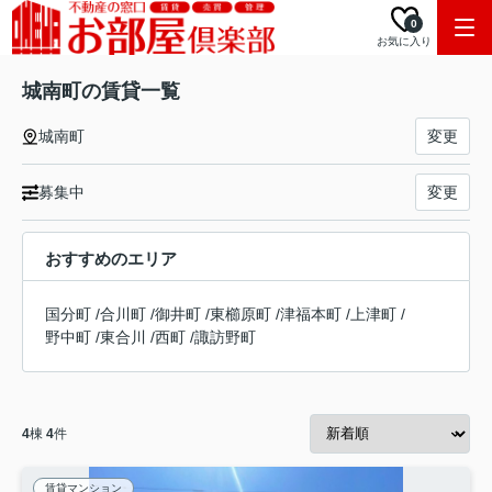
0
お気に入り
城南町の賃貸一覧
城南町
変更
募集中
変更
おすすめのエリア
国分町
/
合川町
/
御井町
/
東櫛原町
/
津福本町
/
上津町
/
野中町
/
東合川
/
西町
/
諏訪野町
4
棟
4
件
賃貸マンション