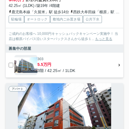
42.25㎡ (1LDK) /築19年 /4階建
鹿児島本線「久留米」駅 徒歩14分
西鉄大牟田線「櫛原」駅 徒歩19分
駐輪場
オートロック
敷地内ごみ置き場
公共下水
ご成約のお客様へ 10,000円キャッシュバックキャンペーン実施中！ 当
店は櫛原バイパス沿いスターバックスさんから徒歩１...
もっと見る
募集中の部屋
303
5.5万円
3階 / 42.25㎡ / 1LDK
アパート