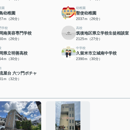
稚園
幼稚園
島幼稚園
聖使幼稚園
027ｍ（26分）
2037ｍ（26分）
門学校
高校
岡南美容専門学校
筑後地区県立学校生徒相談室
060ｍ（26分）
2125ｍ（27分）
校
中学校
岡県立明善高校
久留米市立城南中学校
354ｍ（30分）
2390ｍ（30分）
肉
流屋台 六ツ門ポチャ
501ｍ（32分）