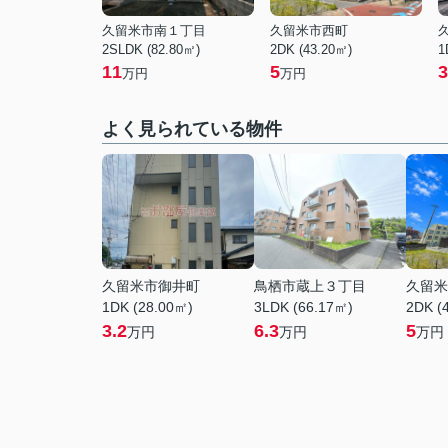
久留米市南１丁目
久留米市西町
2SLDK (82.80㎡)
2DK (43.20㎡)
1
11
5
3
万円
万円
よく見られている物件
久留米市御井町
鳥栖市蔵上３丁目
久留米
1DK (28.00㎡)
3LDK (66.17㎡)
2DK (
3.2
6.3
5
万円
万円
万円