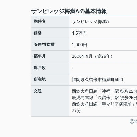
サンビレッジ梅満Aの基本情報
物件名
サンビレッジ梅満A
価格
4.5万円
管理/共益費
1,000円
築年月
2000年9月（築25年）
総戸数
-
所在地
福岡県
久留米市
梅満町
59-1
交通
西鉄大牟田線
「
津福
」駅 徒歩22
鹿児島本線
「
久留米
」駅 徒歩25
西鉄大牟田線
「
聖マリア病院前
」
27分