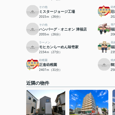
その他
幼
ミスタージョージ工場
荘
2015ｍ（26分）
2
その他
専
ハンバーグ・オニオン 津福店
福
2055ｍ（26分）
2
ラーメン
高
モヒカンらーめん味壱家
福
2154ｍ（27分）
2
幼稚園
焼
正進幼稚園
韓
2407ｍ（31分）
2
近隣の物件