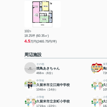
102○
18.25坪 (60.35㎡)
4.5
万円(2465.75円/坪)
周辺施設
その他
保
焼鳥あきちゃん
鳥
468ｍ（6分）
7
中学校
小
久留米市立江南中学校
久
1048ｍ（14分）
1
小学校
小
久留米市立京町小学校
久
1719ｍ（22分）
1