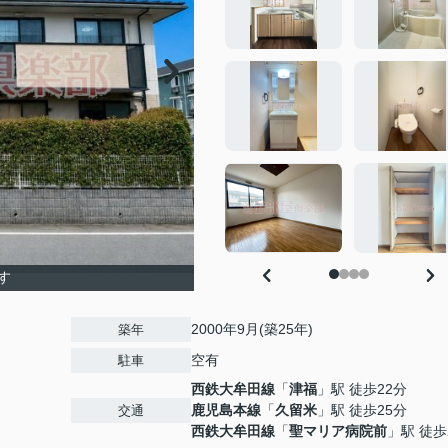
す
2000年9月(築25年)
築年
空有
駐車
西鉄大牟田線
「
津福
」駅 徒歩22分
鹿児島本線
「
久留米
」駅 徒歩25分
交通
西鉄大牟田線
「
聖マリア病院前
」駅 徒歩