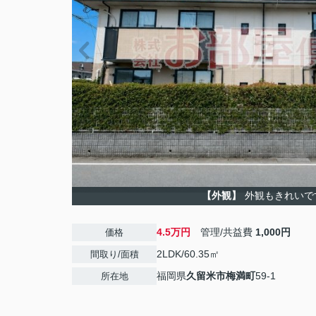
【外観】
外観もきれいで
4.5万円
管理/共益費
1,000円
価格
2LDK/60.35㎡
間取り/面積
福岡県
久留米市
梅満町
59-1
所在地