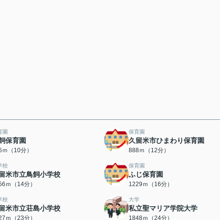
育園
保育園
飼保育園
久留米市ひまわり保育園
26ｍ（10分）
888ｍ（12分）
学校
保育園
留米市立鳥飼小学校
ふじ保育園
056ｍ（14分）
1229ｍ（16分）
学校
大学
留米市立荘島小学校
私立聖マリア学院大学
827ｍ（23分）
1848ｍ（24分）