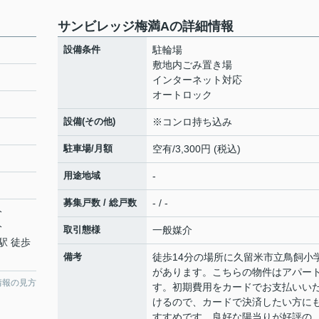
サンビレッジ梅満Aの詳細情報
設備条件
駐輪場
敷地内ごみ置き場
インターネット対応
オートロック
設備(その他)
※コンロ持ち込み
駐車場/月額
空有/3,300円 (税込)
用途地域
-
募集戸数 / 総戸数
- / -
分
分
取引態様
一般媒介
駅 徒歩
備考
徒歩14分の場所に久留米市立鳥飼小
があります。こちらの物件はアパー
情報の見方
す。初期費用をカードでお支払いい
けるので、カードで決済したい方に
すすめです。良好な陽当りが好評の