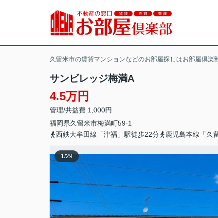
久留米市の賃貸マンションなどのお部屋探しはお部屋倶楽
サンビレッジ梅満A
4.5万円
管理/共益費 1,000円
福岡県
久留米市
梅満町
59-1
西鉄大牟田線「津福」駅徒歩22分
鹿児島本線「久留
1
/
29