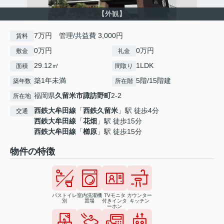
【外観】
7万円 管理/共益費 3,000円
賃料
0万円
0万円
敷金
礼金
29.12㎡
1LDK
面積
間取り
築1年未満
5階/15階建
築年数
所在階
福岡県
久留米市
諏訪野町
2‐2
所在地
西鉄大牟田線
「
西鉄久留米
」駅 徒歩4分
交通
西鉄大牟田線
「
花畑
」駅 徒歩15分
西鉄大牟田線
「
櫛原
」駅 徒歩15分
物件の特徴
バストイレ
室内洗濯機
TVモニタ
カウンター
別
置場
付きインタ
キッチン
ーホン