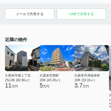
メールで共有する
LINEで共有する
近隣の物件
久留米市南１丁目
久留米市西町
久留米市津福本町
2SLDK (82.80㎡)
2DK (43.20㎡)
1DK (33.10㎡)
11
5
3.7
万円
万円
万円
1