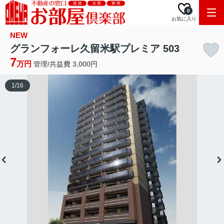
0
お気に入り
NEW
グランフォーレ久留米駅プレミア 503
7
万円
管理/共益費 3,000円
1
/
16