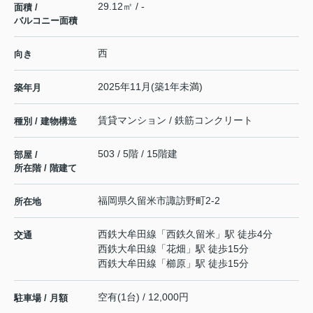
29.12㎡ / -
面積 /
バルコニー面積
西
向き
2025年11月(築1年未満)
築年月
賃貸マンション / 鉄筋コンクリート
種別 / 建物構造
503 / 5階 / 15階建
部屋 /
所在階 / 階建て
福岡県
久留米市
諏訪野町
2‐2
所在地
西鉄大牟田線
「
西鉄久留米
」駅 徒歩4分
交通
西鉄大牟田線
「
花畑
」駅 徒歩15分
西鉄大牟田線
「
櫛原
」駅 徒歩15分
空有(1台) / 12,000円
駐車場 / 月額