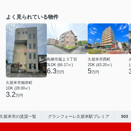
よく見られている物件
鳥栖市蔵上３丁目
久留米市西町
3LDK (66.17㎡)
2DK (43.20㎡)
1
6.3
5
万円
万円
久留米市御井町
1DK (28.00㎡)
3.2
万円
久留米市の賃貸一覧
グランフォーレ久留米駅プレミア
503