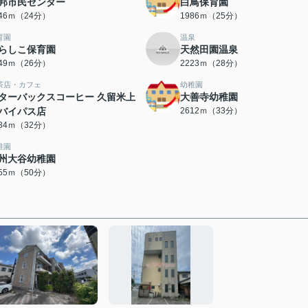
邦市民センター
白鳥保育園
846ｍ（24分）
1986ｍ（25分）
育園
温泉
らしこ保育園
天然田園温泉
049ｍ（26分）
2223ｍ（28分）
茶店・カフェ
幼稚園
ターバックスコーヒー 久留米上
大善寺幼稚園
バイパス店
2612ｍ（33分）
534ｍ（32分）
稚園
州大谷幼稚園
955ｍ（50分）