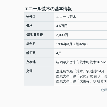
エコール荒木の基本情報
物件名
エコール荒木
価格
4.5万円
管理/共益費
2,000円
築年月
1994年3月（築32年）
総戸数
4戸
所在地
福岡県
久留米市
荒木町荒木
1674-1
交通
鹿児島本線
「
荒木
」駅 徒歩14分
西鉄大牟田線
「
安武
」駅 徒歩33
西鉄大牟田線
「
大善寺
」駅 徒歩3