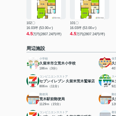
102〇
101〇
16.03坪 (53.00㎡)
16.03坪 (53.00㎡)
4.5
4.5
万円(2807.24円/坪)
万円(2807.24円/坪)
周辺施設
小学校
保
久留米市立荒木小学校
久
186ｍ（3分）
4
コンビニエンスストア
ス
セブンイレブン 久留米荒木鷲塚店
A
806ｍ（11分）
9
郵便局
郵
荒木駅前郵便局
久
1129ｍ（15分）
1
コンビニエンスストア
都