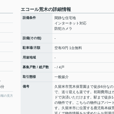
エコール荒木の詳細情報
設備条件
閑静な住宅地
インターネット対応
防犯カメラ
設備(その他)
-
駐車場/月額
空有/0円 1台無料
用途地域
-
募集戸数 / 総戸数
- / 4戸
取引態様
一般媒介
分
5分
備考
久留米市荒木保育園まで徒歩6分なの
で、送り迎えも楽です。初期費用は
情報の見方
ドで決済いただけます。駅まで徒歩1
の物件です。こちらの物件はアパー
す。久留米市に位置する鹿児島本線
近くで物件情報をお求めならお部屋