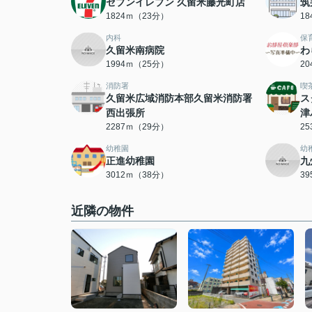
セブンイレブン 久留米藤光町店
筑
1824ｍ（23分）
1
内科
保
久留米南病院
わ
1994ｍ（25分）
2
消防署
喫
久留米広域消防本部久留米消防署
ス
西出張所
津
2287ｍ（29分）
2
幼稚園
幼
正進幼稚園
九
3012ｍ（38分）
3
近隣の物件