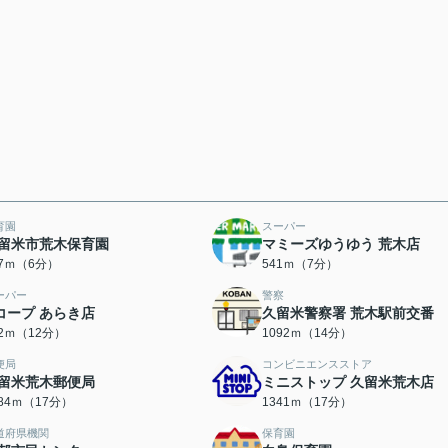
育園
スーパー
留米市荒木保育園
マミーズゆうゆう 荒木店
07ｍ（6分）
541ｍ（7分）
ーパー
警察
コープ あらき店
久留米警察署 荒木駅前交番
22ｍ（12分）
1092ｍ（14分）
便局
コンビニエンスストア
留米荒木郵便局
ミニストップ 久留米荒木店
284ｍ（17分）
1341ｍ（17分）
道府県機関
保育園