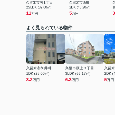
久留米市南１丁目
久留米市西町
2SLDK (82.80㎡)
2DK (43.20㎡)
1
11
5
3
万円
万円
よく見られている物件
久留米市御井町
鳥栖市蔵上３丁目
久留米
1DK (28.00㎡)
3LDK (66.17㎡)
2DK (
3.2
6.3
5
万円
万円
万円