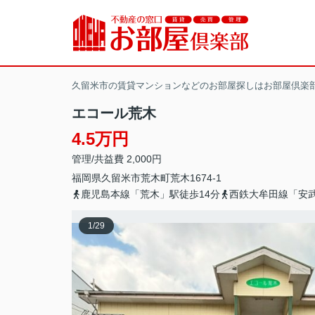
久留米市の賃貸マンションなどのお部屋探しはお部屋倶楽
エコール荒木
4.5万円
管理/共益費 2,000円
福岡県
久留米市
荒木町荒木
1674-1
鹿児島本線「荒木」駅徒歩14分
西鉄大牟田線「安武
1
/
29