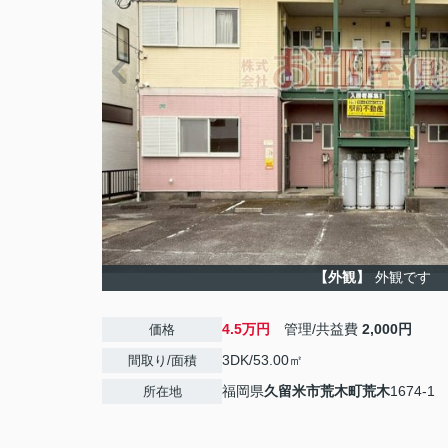
【外観】
外観です
4.5万円
管理/共益費
2,000円
価格
3DK/53.00㎡
間取り/面積
福岡県
久留米市
荒木町荒木
1674-1
所在地