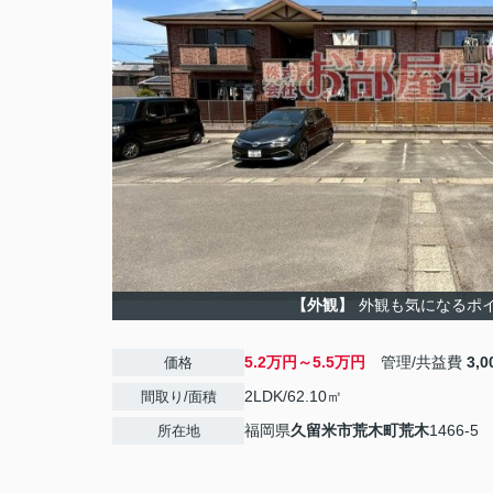
【外観】
外観も気になるポ
5.2万円～5.5万円
管理/共益費
3,
価格
2LDK/62.10㎡
間取り/面積
福岡県
久留米市
荒木町荒木
1466-5
所在地