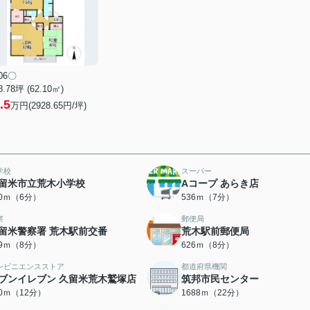
06〇
8.78坪 (62.10㎡)
.5
万円(2928.65円/坪)
学校
スーパー
留米市立荒木小学校
Aコープ あらき店
20ｍ（6分）
536ｍ（7分）
察
郵便局
留米警察署 荒木駅前交番
荒木駅前郵便局
89ｍ（8分）
626ｍ（8分）
ンビニエンスストア
都道府県機関
ブンイレブン 久留米荒木鷲塚店
筑邦市民センター
30ｍ（12分）
1688ｍ（22分）