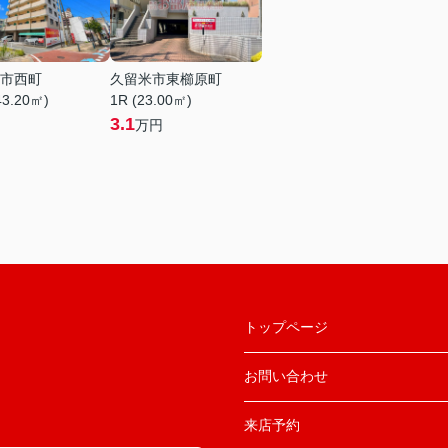
市西町
久留米市東櫛原町
43.20㎡)
1R (23.00㎡)
3.1
万円
トップページ
お問い合わせ
来店予約