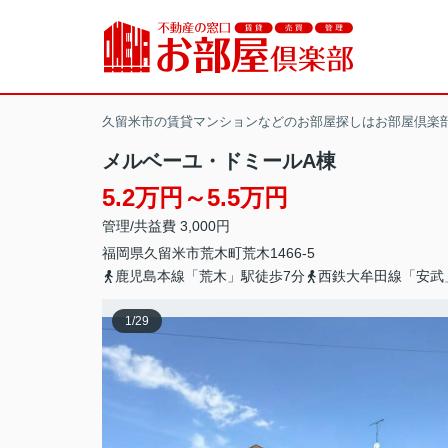
久留米市の賃貸マンションなどのお部屋探しはお部屋倶楽
メルベーユ・ドミールA棟
5.2万円～5.5万円
管理/共益費 3,000円
福岡県
久留米市
荒木町荒木
1466-5
鹿児島本線「荒木」駅徒歩7分
西鉄大牟田線「安武
1
/
29