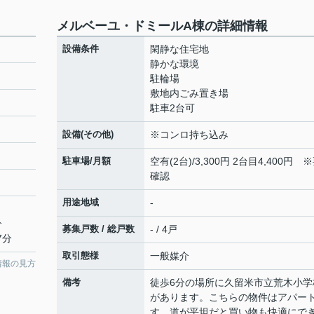
メルベーユ・ドミールA棟の詳細情報
設備条件
閑静な住宅地
静かな環境
駐輪場
敷地内ごみ置き場
駐車2台可
設備(その他)
※コンロ持ち込み
駐車場/月額
空有(2台)/3,300円 2台目4,400円 
確認
用途地域
-
分
募集戸数 / 総戸数
- / 4戸
7分
取引態様
一般媒介
情報の見方
備考
徒歩6分の場所に久留米市立荒木小学
があります。こちらの物件はアパー
す。道が平坦だと買い物も快適にで