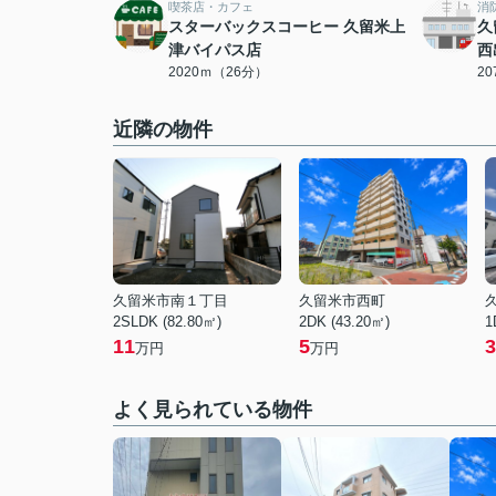
喫茶店・カフェ
消
スターバックスコーヒー 久留米上
久
津バイパス店
西
2020ｍ（26分）
2
近隣の物件
久留米市南１丁目
久留米市西町
2SLDK (82.80㎡)
2DK (43.20㎡)
1
11
5
3
万円
万円
よく見られている物件