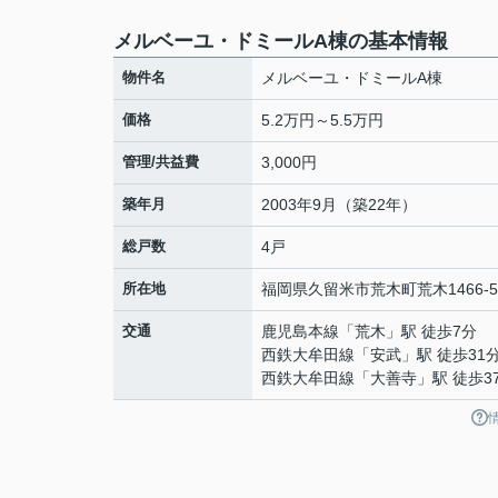
メルベーユ・ドミールA棟の基本情報
物件名
メルベーユ・ドミールA棟
価格
5.2万円～5.5万円
管理/共益費
3,000円
築年月
2003年9月（築22年）
総戸数
4戸
所在地
福岡県
久留米市
荒木町荒木
1466-5
交通
鹿児島本線
「
荒木
」駅 徒歩7分
西鉄大牟田線
「
安武
」駅 徒歩31
西鉄大牟田線
「
大善寺
」駅 徒歩3