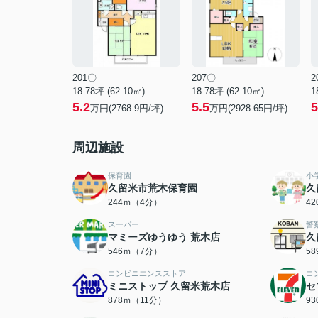
201〇
207〇
2
18.78坪 (62.10㎡)
18.78坪 (62.10㎡)
1
5.2
5.5
5
万円(2768.9円/坪)
万円(2928.65円/坪)
周辺施設
保育園
小
久留米市荒木保育園
久
244ｍ（4分）
4
スーパー
警
マミーズゆうゆう 荒木店
久
546ｍ（7分）
5
コンビニエンスストア
コ
ミニストップ 久留米荒木店
セ
878ｍ（11分）
9