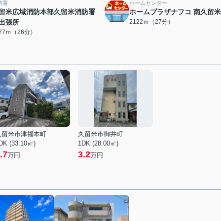
防署
ホームセンター
留米広域消防本部久留米消防署
ホームプラザナフコ 南久留
出張所
2122ｍ（27分）
077ｍ（26分）
久留米市津福本町
久留米市御井町
DK (33.10㎡)
1DK (28.00㎡)
.7
3.2
万円
万円