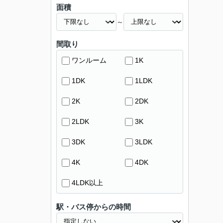
面積
～
間取り
ワンルーム
1K
1DK
1LDK
2K
2DK
2LDK
3K
3DK
3LDK
4K
4DK
4LDK以上
駅・バス停からの時間