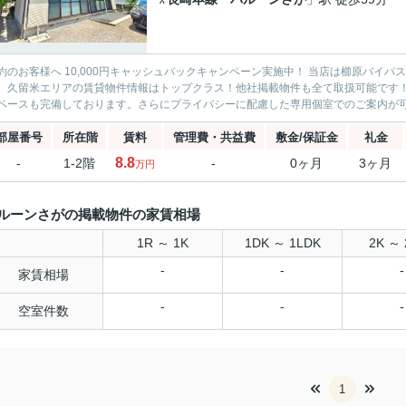
約のお客様へ 10,000円キャッシュバックキャンペーン実施中！ 当店は櫛原バイ
。久留米エリアの賃貸物件情報はトップクラス！他社掲載物件も全て取扱可能です
ペースも完備しております。さらにプライバシーに配慮した専用個室でのご案内が可能
部屋番号
所在階
賃料
管理費・共益費
敷金/保証金
礼金
8.8
-
1-2階
-
0ヶ月
3ヶ月
万円
ルーンさがの掲載物件の家賃相場
1R ～ 1K
1DK ～ 1LDK
2K ～ 
-
-
-
家賃相場
-
-
-
空室件数
1