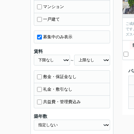
マンション
一戸建て
ご成
です
ズス
募集中のみ表示
賃料
～
バ
敷金・保証金なし
礼金・敷引なし
共益費・管理費込み
築年数