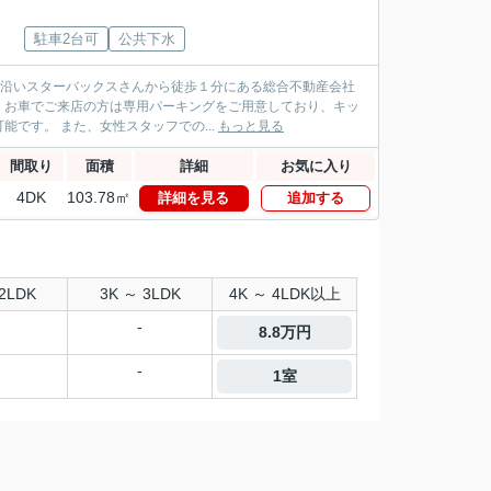
駐車2台可
公共下水
パス沿いスターバックスさんから徒歩１分にある総合不動産会社
！お車でご来店の方は専用パーキングをご用意しており、キッ
です。 また、女性スタッフでの...
もっと見る
間取り
面積
詳細
お気に入り
4DK
103.78㎡
詳細を見る
追加する
2LDK
3K ～ 3LDK
4K ～ 4LDK以上
-
8.8万円
-
1室