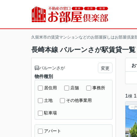
久留米市の賃貸マンションなどのお部屋探しはお部屋倶楽
長崎本線 バルーンさが駅賃貸一覧
お
バルーンさが
変更
物件種別
居住用
店舗
事務所
1
1
棟
土地
その他事業用
一戸
駐車場
アパート