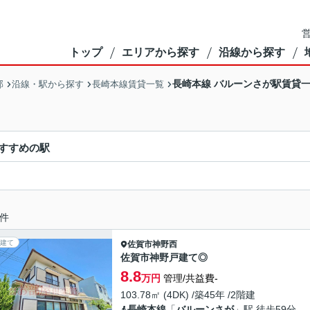
営
トップ
エリアから探す
沿線から探す
長崎本線 バルーンさが駅賃貸
部
沿線・駅から探す
長崎本線賃貸一覧
すすめの駅
件
建て
佐賀市
神野西
佐賀市神野戸建て◎
8.8
万円
管理/共益費-
103.78㎡ (4DK) /築45年 /2階建
長崎本線
「
バルーンさが
」駅 徒歩59分