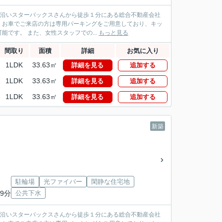
パス沿いスターバックスさんから徒歩１分にある総合不動産会社
！お車でご来店の方は専用パーキングをご用意しており、キッ
です。 また、女性スタッフでの...
もっと見る
間取り
面積
詳細
お気に入り
1LDK
33.63㎡
詳細を見る
追加する
1LDK
33.63㎡
詳細を見る
追加する
1LDK
33.63㎡
詳細を見る
追加する
新築
駐輪場
光ファイバー
閑静な住宅地
9分
公共下水
パス沿いスターバックスさんから徒歩１分にある総合不動産会社