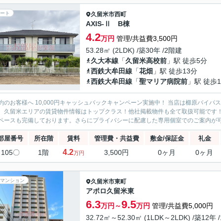
ート
久留米市
西町
AXIS-Ⅱ B棟
4.2
万円
管理/共益費3,500円
53.28㎡ (2LDK) /築30年 /2階建
久大本線
「
久留米高校前
」駅 徒歩5分
西鉄大牟田線
「
花畑
」駅 徒歩13分
西鉄大牟田線
「
聖マリア病院前
」駅 徒歩1
約のお客様へ 10,000円キャッシュバックキャンペーン実施中！ 当店は櫛原バイ
。久留米エリアの賃貸物件情報はトップクラス！他社掲載物件も全て取扱可能です
ペースも完備しております。さらにプライバシーに配慮した専用個室でのご案内が可能
部屋番号
所在階
賃料
管理費・共益費
敷金/保証金
礼金
4.2
105〇
1階
3,500円
0ヶ月
0ヶ月
万円
マンション
久留米市
東町
アポロ久留米東
6.3
9.5
万円～
万円
管理/共益費5,000円
32.72㎡～52.30㎡ (1LDK～2LDK) /築12年 /