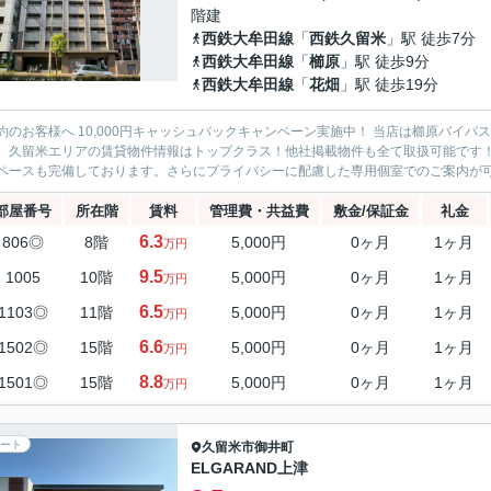
階建
西鉄大牟田線
「
西鉄久留米
」駅 徒歩7分
西鉄大牟田線
「
櫛原
」駅 徒歩9分
西鉄大牟田線
「
花畑
」駅 徒歩19分
約のお客様へ 10,000円キャッシュバックキャンペーン実施中！ 当店は櫛原バイ
。久留米エリアの賃貸物件情報はトップクラス！他社掲載物件も全て取扱可能です
ペースも完備しております。さらにプライバシーに配慮した専用個室でのご案内が可能
部屋番号
所在階
賃料
管理費・共益費
敷金/保証金
礼金
6.3
806◎
8階
5,000円
0ヶ月
1ヶ月
万円
9.5
1005
10階
5,000円
0ヶ月
1ヶ月
万円
6.5
1103◎
11階
5,000円
0ヶ月
1ヶ月
万円
6.6
1502◎
15階
5,000円
0ヶ月
1ヶ月
万円
8.8
1501◎
15階
5,000円
0ヶ月
1ヶ月
万円
ート
久留米市
御井町
ELGARAND上津