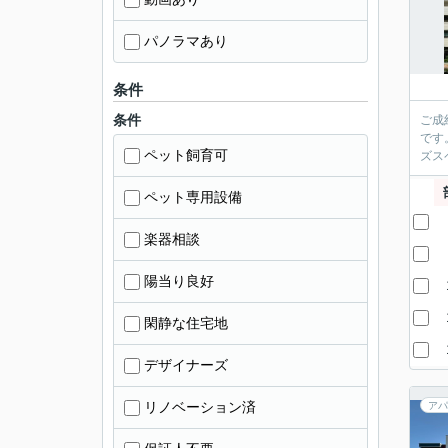
パノラマあり
条件
条件
ご成
です
ペット飼育可
ズス
ペット専用設備
楽器相談
陽当り良好
閑静な住宅地
デザイナーズ
リノベーション済
アパ