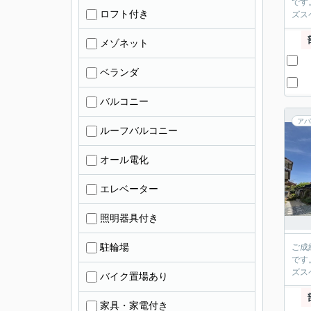
です
ロフト付き
ズス
メゾネット
ベランダ
バルコニー
アパ
ルーフバルコニー
オール電化
エレベーター
照明器具付き
駐輪場
ご成
です
ズス
バイク置場あり
家具・家電付き