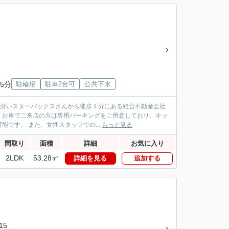
5分
駐輪場
駐車2台可
公共下水
パス沿いスターバックスさんから徒歩１分にある総合不動産会社
！お車でご来店の方は専用パーキングをご用意しており、キッ
です。 また、女性スタッフでの...
もっと見る
間取り
面積
詳細
お気に入り
2LDK
53.28㎡
詳細を見る
追加する
15