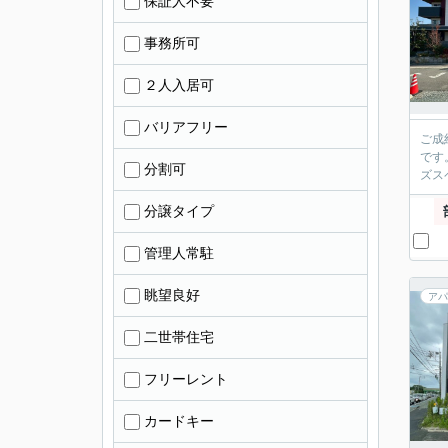
保証人不要
事務所可
２人入居可
バリアフリー
ご成
です
分割可
ズス
分譲タイプ
管理人常駐
眺望良好
アパ
二世帯住宅
フリーレント
カードキー