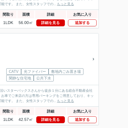
です。 また、女性スタッフでの...
もっと見る
間取り
面積
詳細
お気に入り
1LDK
56.00㎡
詳細を見る
追加する
CATV
光ファイバー
敷地内ごみ置き場
閑静な住宅地
公共下水
パス沿いスターバックスさんから徒歩１分にある総合不動産会社
！お車でご来店の方は専用パーキングをご用意しており、キッ
です。 また、女性スタッフでの...
もっと見る
間取り
面積
詳細
お気に入り
1LDK
42.57㎡
詳細を見る
追加する