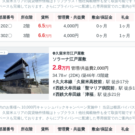
。久留米エリアの賃貸物件情報はトップクラス！他社掲載物件も全て取扱可能です
ペースも完備しております。さらにプライバシーに配慮した専用個室でのご案内が可能
部屋番号
所在階
賃料
管理費・共益費
敷金/保証金
礼金
6.5
202〇
2階
4,000円
0ヶ月
1ヶ月
万円
6.6
302〇
3階
4,000円
0ヶ月
1ヶ月
万円
ート
久留米市
江戸屋敷
ソラーナ江戸屋敷
2.8
万円
管理/共益費2,000円
34.78㎡ (2DK) /築46年 /3階建
久大本線
「
久留米高校前
」駅 徒歩17分
西鉄大牟田線
「
聖マリア病院前
」駅 徒歩1
西鉄大牟田線
「
津福
」駅 徒歩21分
約のお客様へ 10,000円キャッシュバックキャンペーン実施中！ 当店は櫛原バイ
。久留米エリアの賃貸物件情報はトップクラス！他社掲載物件も全て取扱可能です
ペースも完備しております。さらにプライバシーに配慮した専用個室でのご案内が可能
部屋番号
所在階
賃料
管理費・共益費
敷金/保証金
礼金