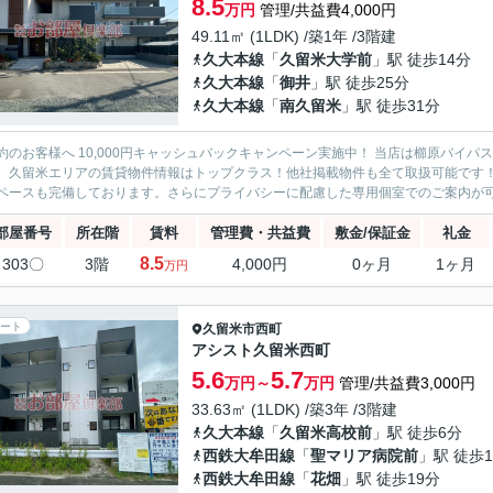
8.5
万円
管理/共益費4,000円
49.11㎡ (1LDK) /築1年 /3階建
久大本線
「
久留米大学前
」駅 徒歩14分
久大本線
「
御井
」駅 徒歩25分
久大本線
「
南久留米
」駅 徒歩31分
約のお客様へ 10,000円キャッシュバックキャンペーン実施中！ 当店は櫛原バイ
。久留米エリアの賃貸物件情報はトップクラス！他社掲載物件も全て取扱可能です
ペースも完備しております。さらにプライバシーに配慮した専用個室でのご案内が可能
部屋番号
所在階
賃料
管理費・共益費
敷金/保証金
礼金
8.5
303〇
3階
4,000円
0ヶ月
1ヶ月
万円
ート
久留米市
西町
アシスト久留米西町
5.6
5.7
万円～
万円
管理/共益費3,000円
33.63㎡ (1LDK) /築3年 /3階建
久大本線
「
久留米高校前
」駅 徒歩6分
西鉄大牟田線
「
聖マリア病院前
」駅 徒歩1
西鉄大牟田線
「
花畑
」駅 徒歩19分