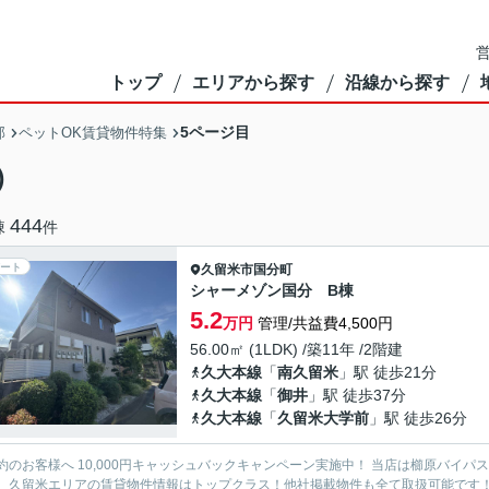
営
トップ
エリアから探す
沿線から探す
5ページ目
部
ペットOK賃貸物件特集
)
444
棟
件
ート
久留米市
国分町
シャーメゾン国分 B棟
5.2
万円
管理/共益費4,500円
56.00㎡ (1LDK) /築11年 /2階建
久大本線
「
南久留米
」駅 徒歩21分
久大本線
「
御井
」駅 徒歩37分
久大本線
「
久留米大学前
」駅 徒歩26分
約のお客様へ 10,000円キャッシュバックキャンペーン実施中！ 当店は櫛原バイ
。久留米エリアの賃貸物件情報はトップクラス！他社掲載物件も全て取扱可能です