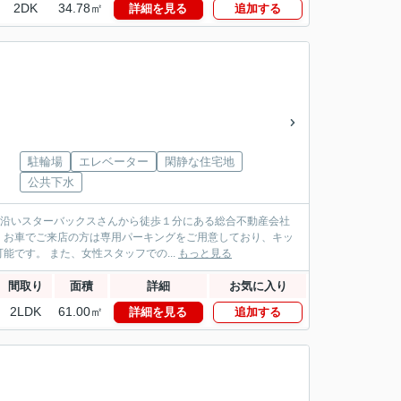
2DK
34.78㎡
詳細を見る
追加する
駐輪場
エレベーター
閑静な住宅地
公共下水
パス沿いスターバックスさんから徒歩１分にある総合不動産会社
！お車でご来店の方は専用パーキングをご用意しており、キッ
です。 また、女性スタッフでの...
もっと見る
間取り
面積
詳細
お気に入り
2LDK
61.00㎡
詳細を見る
追加する