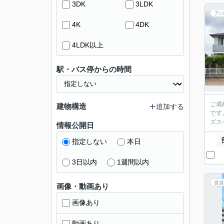
3DK
3LDK
アパ
4K
4DK
4LDK以上
駅・バス停からの時間
ご成
建物構造
追加する
です
ズス
情報公開日
指定しない
本日
3日以内
1週間以内
賃貸
画像・動画あり
画像あり
動画あり