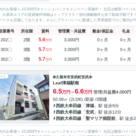
約のお客様へ 10,000円キャッシュバックキャンペーン実施中！ 当店は櫛原バイ
。久留米エリアの賃貸物件情報はトップクラス！他社掲載物件も全て取扱可能です
ペースも完備しております。さらにプライバシーに配慮した専用個室でのご案内が可能
部屋番号
所在階
賃料
管理費・共益費
敷金/保証金
礼金
5.6
202〇
2階
3,000円
0ヶ月
0ヶ月
万円
5.7
303〇
3階
3,000円
0ヶ月
0ヶ月
万円
5.7
302〇
3階
3,000円
0ヶ月
0ヶ月
万円
ート
久留米市
安武町安武本
Leaf津福駅南
6.5
6.6
万円～
万円
管理/共益費4,000円
50.08㎡ (2LDK) /新築 /3階建
西鉄大牟田線
「
津福
」駅 徒歩9分
西鉄大牟田線
「
安武
」駅 徒歩12分
西鉄大牟田線
「
聖マリア病院前
」駅 徒歩2
約のお客様へ 10,000円キャッシュバックキャンペーン実施中！ 当店は櫛原バイ