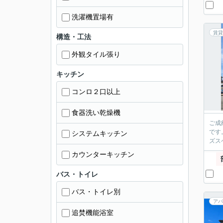
洗濯機置場有
賃貸
構造・工法
外観タイル張り
キッチン
コンロ２口以上
食器洗い乾燥機
ご成
です
システムキッチン
ズス
カウンターキッチン
バス・トイレ
バス・トイレ別
アパ
追焚機能浴室