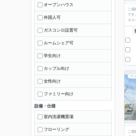
オープンハウス
ご成
です
外国人可
ズス
ガスコンロ設置可
ルームシェア可
学生向け
カップル向け
アパ
女性向け
ファミリー向け
設備・仕様
室内洗濯機置場
フローリング
ご成