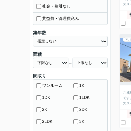
ズス
礼金・敷引なし
共益費・管理費込み
築年数
アパ
面積
～
間取り
ワンルーム
1K
ご成
1DK
1LDK
です
ズス
2K
2DK
2LDK
3K