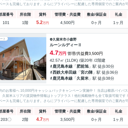
ペースも完備しております。さらにプライバシーに配慮した専用個室でのご案内が可能
部屋番号
所在階
賃料
管理費・共益費
敷金/保証金
礼金
5.2
101
1階
4,500円
0ヶ月
1ヶ月
万円
ート
久留米市
小森野
ルーンルディーⅡ
4.7
万円
管理/共益費3,500円
42.57㎡ (1LDK) /築20年 /2階建
鹿児島本線
「
肥前旭
」駅 徒歩30分
西鉄大牟田線
「
宮の陣
」駅 徒歩36分
鹿児島本線
「
久留米
」駅 徒歩38分
約のお客様へ 10,000円キャッシュバックキャンペーン実施中！ 当店は櫛原バイ
。久留米エリアの賃貸物件情報はトップクラス！他社掲載物件も全て取扱可能です
ペースも完備しております。さらにプライバシーに配慮した専用個室でのご案内が可能
部屋番号
所在階
賃料
管理費・共益費
敷金/保証金
礼金
4.7
203〇
2階
3,500円
0ヶ月
1ヶ月
万円