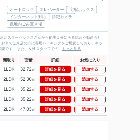
オートロック
エレベーター
宅配ボックス
インターネット対応
防犯カメラ
敷地内ごみ置き場
パス沿いスターバックスさんから徒歩１分にある総合不動産会社
！お車でご来店の方は専用パーキングをご用意しており、キッ
です。 また、女性スタッフでの...
もっと見る
間取り
面積
詳細
お気に入り
1LDK
32.72㎡
詳細を見る
追加する
2LDK
52.30㎡
詳細を見る
追加する
1LDK
35.22㎡
詳細を見る
追加する
1LDK
35.22㎡
詳細を見る
追加する
2LDK
47.03㎡
詳細を見る
追加する