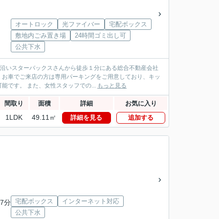
オートロック
光ファイバー
宅配ボックス
敷地内ごみ置き場
24時間ゴミ出し可
公共下水
パス沿いスターバックスさんから徒歩１分にある総合不動産会社
！お車でご来店の方は専用パーキングをご用意しており、キッ
です。 また、女性スタッフでの...
もっと見る
間取り
面積
詳細
お気に入り
1LDK
49.11㎡
詳細を見る
追加する
宅配ボックス
インターネット対応
7分
公共下水