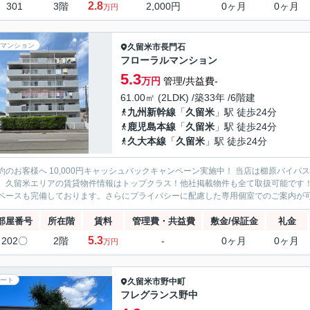
2.8
301
3階
2,000円
0ヶ月
0ヶ月
万円
マンション
久留米市
長門石
フローラルマンション
5.3
万円
管理/共益費-
61.00㎡ (2LDK) /築33年 /6階建
九州新幹線
「
久留米
」駅 徒歩24分
鹿児島本線
「
久留米
」駅 徒歩24分
久大本線
「
久留米
」駅 徒歩24分
約のお客様へ 10,000円キャッシュバックキャンペーン実施中！ 当店は櫛原バイ
。久留米エリアの賃貸物件情報はトップクラス！他社掲載物件も全て取扱可能です
ペースも完備しております。さらにプライバシーに配慮した専用個室でのご案内が可能
部屋番号
所在階
賃料
管理費・共益費
敷金/保証金
礼金
5.3
202〇
2階
-
0ヶ月
0ヶ月
万円
ート
久留米市
野中町
フレグランス野中